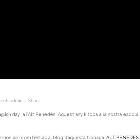
rrelsadmin
Share
nglish day a l’Alt Penedès. Aquest any li toca a la nostra escola 
nos així com l’enllaç al blog d’aquesta trobada.
ALT PENEDÈS