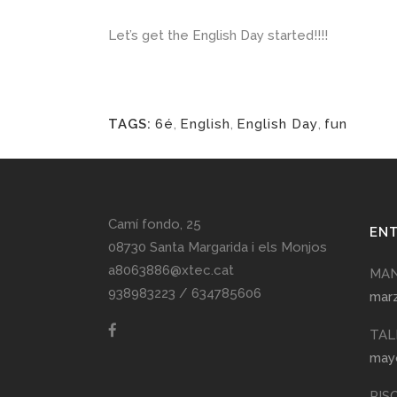
Let’s get the English Day started!!!!
TAGS:
6é
,
English
,
English Day
,
fun
Camí fondo, 25
ENT
08730 Santa Margarida i els Monjos
a8063886@xtec.cat
MAN
938983223
/
634785606
marz
TAL
mayo
PIS