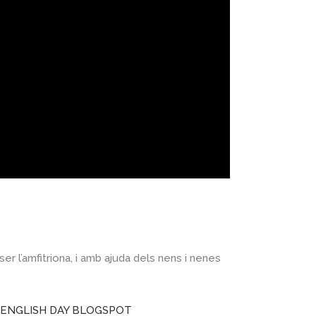
ser l’amfitriona, i amb ajuda dels nens i nenes
 ENGLISH DAY BLOGSPOT