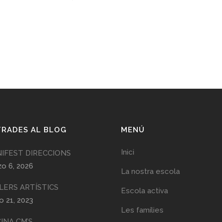
RADES AL BLOG
MENÚ
Inici
IFEST DIRECCIONS
o 6, 2026
La nostra escola
LERS ARTÍSTICS
Escola activa
 21, 2023
Les famílies
CINA CM’S