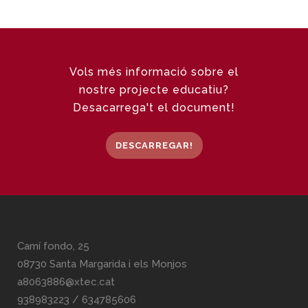
Vols més informació sobre el
nostre projecte educatiu?
Desacarrega't el document!
DESCARREGAR!
Camí fondo, 25
08730 Santa Margarida i els Monjos
a8063886@xtec.cat
938983223
/
634785606