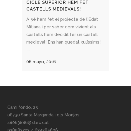
CICLE SUPERIOR HEM FET
CASTELLS MEDIEVALS!
A 5è hem fet el projecte de l'Edat
Mitjana i per saber com vivient als
castells hem decidit fer un castell
medieval! Ens han quedat xulíssims!
...
06 mayo, 2016
Camí fondo, 25
08730 Santa Margarida i els Monjos
a8063886@xtec.cat
938983223
/
634785606