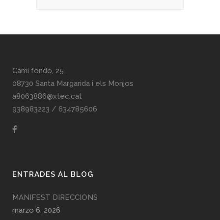
Camí fondo, 25
08730 Santa Margarida i els Monjos
a8063886@xtec.cat
938983223
/
634785606
ENTRADES AL BLOG
MANIFEST DIRECCIONS
marzo 6, 2026