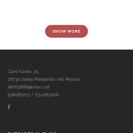
30 enero, 2023
SHOW MORE
Camí fondo, 25
08730 Santa Margarida i els Monjos
a8063886@xtec.cat
938983223
/
634785606