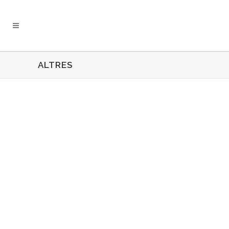
ALTRES
MANIFEST DIRECCIONS
06 marzo, 2026