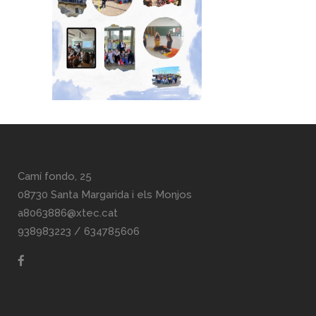
Camí fondo, 25
08730 Santa Margarida i els Monjos
a8063886@xtec.cat
938983223
/
634785606