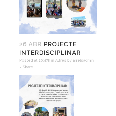
26 ABR
PROJECTE
INTERDISCIPLINAR
Posted at 20:47h
in
Altres
by
arrelsadmin
Share