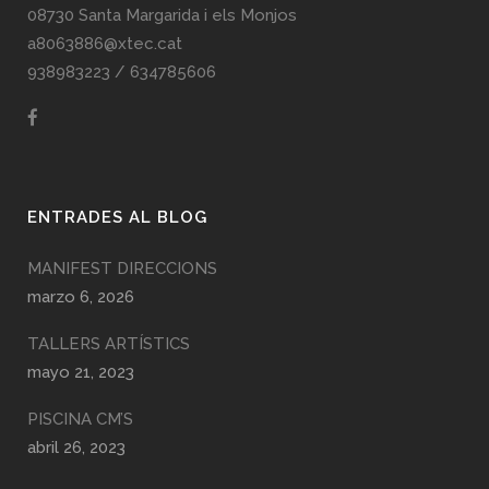
08730 Santa Margarida i els Monjos
a8063886@xtec.cat
938983223
/
634785606
ENTRADES AL BLOG
MANIFEST DIRECCIONS
marzo 6, 2026
TALLERS ARTÍSTICS
mayo 21, 2023
PISCINA CM’S
abril 26, 2023