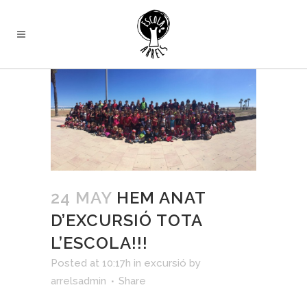
24 MAY
HEM ANAT
D’EXCURSIÓ TOTA
L’ESCOLA!!!
Posted at 10:17h
in
excursió
by
arrelsadmin
Share