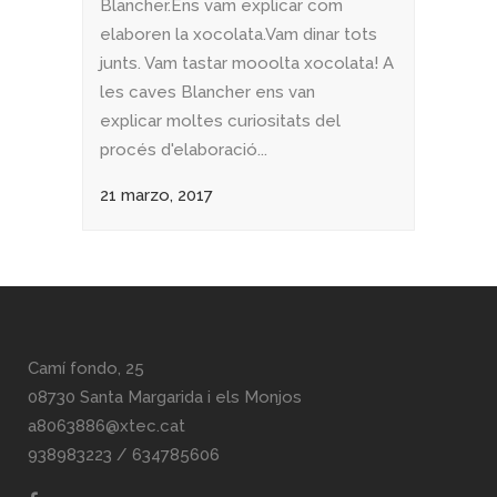
Blancher.Ens vam explicar com
elaboren la xocolata.Vam dinar tots
junts. Vam tastar mooolta xocolata! A
les caves Blancher ens van
explicar moltes curiositats del
procés d'elaboració...
21 marzo, 2017
Camí fondo, 25
08730 Santa Margarida i els Monjos
a8063886@xtec.cat
938983223
/
634785606