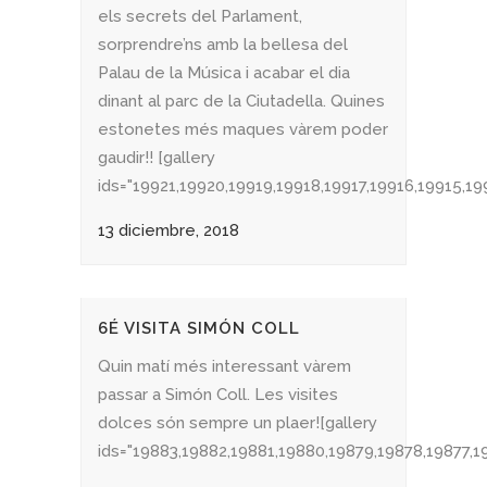
els secrets del Parlament,
sorprendre’ns amb la bellesa del
Palau de la Música i acabar el dia
dinant al parc de la Ciutadella. Quines
estonetes més maques vàrem poder
gaudir!! [gallery
ids="19921,19920,19919,19918,19917,19916,19915,19
13 diciembre, 2018
6É VISITA SIMÓN COLL
Quin matí més interessant vàrem
passar a Simón Coll. Les visites
dolces són sempre un plaer![gallery
ids="19883,19882,19881,19880,19879,19878,19877,19