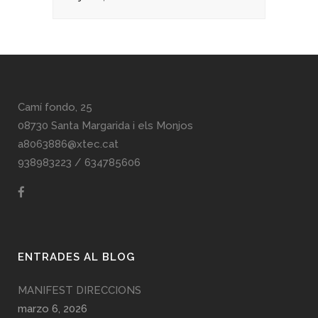
Camí fondo, 25
08730 Santa Margarida i els Monjos
a8063886@xtec.cat
938983223
/
634785606
ENTRADES AL BLOG
MANIFEST DIRECCIONS
marzo 6, 2026