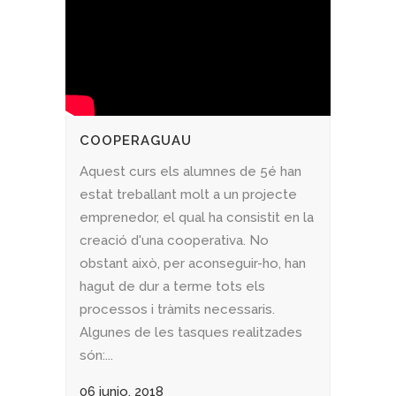
COOPERAGUAU
Aquest curs els alumnes de 5é han
estat treballant molt a un projecte
emprenedor, el qual ha consistit en la
creació d'una cooperativa. No
obstant això, per aconseguir-ho, han
hagut de dur a terme tots els
processos i tràmits necessaris.
Algunes de les tasques realitzades
són:...
06 junio, 2018