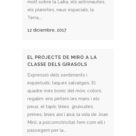
molt sobre la Laika, els astronautes,
els planetes, naus espacials, la
Terra,...
12 diciembre, 2017
EL PROJECTE DE MIRÓ A LA
CLASSE DELS GIRASOLS
Expressió dels sentiments i
inquietuds; taques salvatges; El
quadre més bonic del món; colors;
regalim; ens pintem les mans i els
peus; el tapís; línies gruixudes,
primes, línies així i aixà; la vida de Joan
Miró; a psicomotricitat fem com ell i
passegem per la...