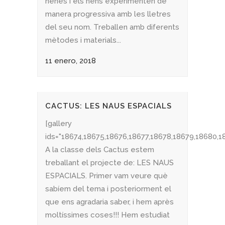
nenes i els nens experimenten de
manera progressiva amb les lletres
del seu nom. Treballen amb diferents
mètodes i materials...
11 enero, 2018
CACTUS: LES NAUS ESPACIALS
[gallery
ids="18674,18675,18676,18677,18678,18679,18680,1
A la classe dels Cactus estem
treballant el projecte de: LES NAUS
ESPACIALS. Primer vam veure què
sabíem del tema i posteriorment el
que ens agradaria saber, i hem après
moltíssimes coses!!! Hem estudiat