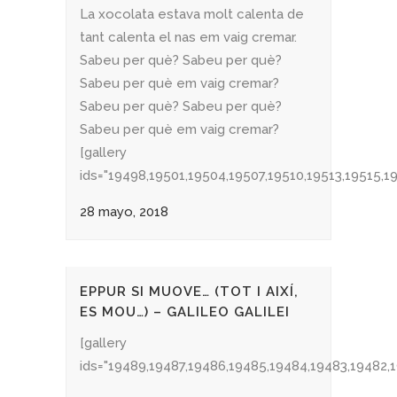
La xocolata estava molt calenta de
tant calenta el nas em vaig cremar.
Sabeu per què? Sabeu per què?
Sabeu per què em vaig cremar?
Sabeu per què? Sabeu per què?
Sabeu per què em vaig cremar?
[gallery
ids="19498,19501,19504,19507,19510,19513,19515,19
28 mayo, 2018
EPPUR SI MUOVE… (TOT I AIXÍ,
ES MOU…) – GALILEO GALILEI
[gallery
ids="19489,19487,19486,19485,19484,19483,19482,19