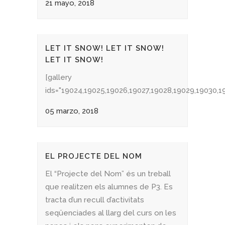
21 mayo, 2018
LET IT SNOW! LET IT SNOW!
LET IT SNOW!
[gallery
ids="19024,19025,19026,19027,19028,19029,19030,19
05 marzo, 2018
EL PROJECTE DEL NOM
El “Projecte del Nom” és un treball
que realitzen els alumnes de P3. Es
tracta d’un recull d’activitats
seqüenciades al llarg del curs on les