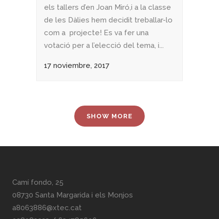
els tallers d’en Joan Miró,i a la classe
de les Dàlies hem decidit treballar-lo
com a projecte! Es va fer una
votació per a l’elecció del tema, i...
17 noviembre, 2017
SHOW MORE
Camí fondo, 25
08730 Santa Margarida i els Monjos
a8063886@xtec.cat